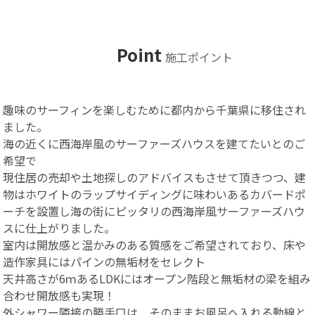
Point
施工ポイント
趣味のサーフィンを楽しむために都内から千葉県に移住され
ました。
海の近くに西海岸風のサーファーズハウスを建てたいとのご
希望で
現住居の売却や土地探しのアドバイスもさせて頂きつつ、建
物はホワイトのラップサイディングに味わいあるカバードポ
ーチを設置し海の街にピッタリの西海岸風サーファーズハウ
スに仕上がりました。
室内は開放感と温かみのある質感をご希望されており、床や
造作家具にはパインの無垢材をセレクト
天井高さが6ｍあるLDKにはオープン階段と無垢材の梁を組み
合わせ開放感も実現！
外シャワー隣接の勝手口は、そのままお風呂へ入れる動線と